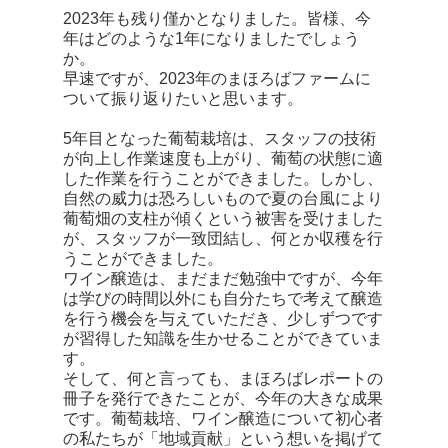
2023年も残り僅かとなりました。皆様、今
年はどのような1年になりましたでしょう
か。
早速ですが、2023年のまほろばファームに
ついて振り返りたいと思います。
5年目となった葡萄栽培は、スタッフの技術
が向上し作業速度も上がり、葡萄の状態に適
した作業を行うことができました。しかし、
自然の威力は恐ろしいもので夏の台風により
葡萄畑の支柱が傾くという被害を受けました
が、スタッフが一致団結し、何とか収穫を行
うことができました。
ワイン醸造は、まだまだ勉強中ですが、今年
は学びの時間以外にも自分たちで考えて醸造
を行う機会を与えていただき、少しずつです
が習得した知識を生かせることができていま
す。
そして、何と言っても、まほろばレポートの
冊子を発行できたことが、今年の大きな成果
です。葡萄栽培、ワイン醸造について初心者
の私たちが「地域貢献」という想いを掲げて