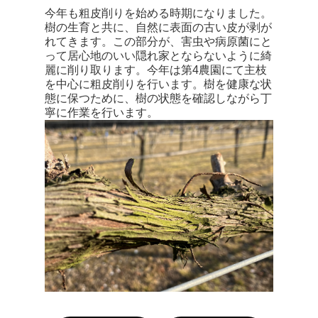
今年も粗皮削りを始める時期になりました。
樹の生育と共に、自然に表面の古い皮が剥が
れてきます。この部分が、害虫や病原菌にと
って居心地のいい隠れ家とならないように綺
麗に削り取ります。今年は第4農園にて主枝
を中心に粗皮削りを行います。樹を健康な状
態に保つために、樹の状態を確認しながら丁
寧に作業を行います。