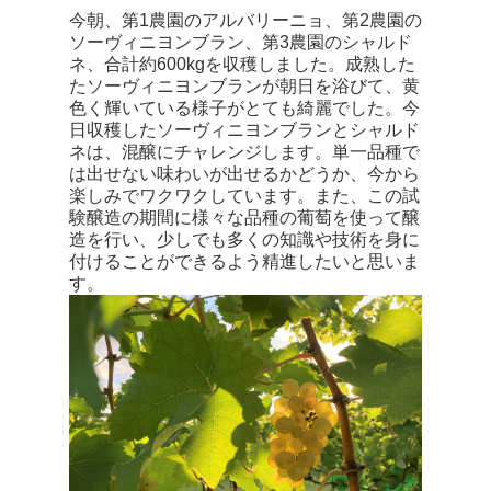
今朝、第1農園のアルバリーニョ、第2農園の
ソーヴィニヨンブラン、第3農園のシャルド
ネ、合計約600kgを収穫しました。成熟した
たソーヴィニヨンブランが朝日を浴びて、黄
色く輝いている様子がとても綺麗でした。今
日収穫したソーヴィニヨンブランとシャルド
ネは、混醸にチャレンジします。単一品種で
は出せない味わいが出せるかどうか、今から
楽しみでワクワクしています。また、この試
験醸造の期間に様々な品種の葡萄を使って醸
造を行い、少しでも多くの知識や技術を身に
付けることができるよう精進したいと思いま
す。