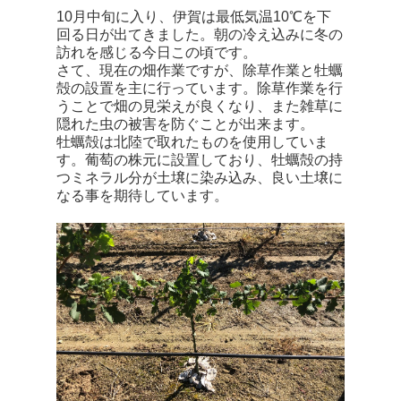
10月中旬に入り、伊賀は最低気温10℃を下
回る日が出てきました。朝の冷え込みに冬の
訪れを感じる今日この頃です。
さて、現在の畑作業ですが、除草作業と牡蠣
殻の設置を主に行っています。除草作業を行
うことで畑の見栄えが良くなり、また雑草に
隠れた虫の被害を防ぐことが出来ます。
牡蠣殻は北陸で取れたものを使用していま
す。葡萄の株元に設置しており、牡蠣殻の持
つミネラル分が土壌に染み込み、良い土壌に
なる事を期待しています。